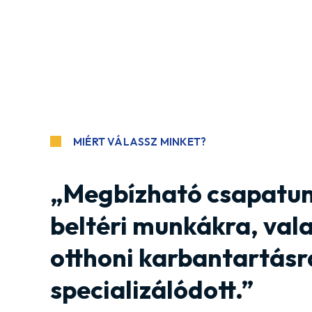
MIÉRT VÁLASSZ MINKET?
„Megbízható csapatunk
beltéri munkákra, val
otthoni karbantartásr
specializálódott.”