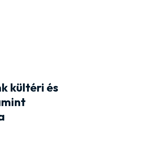
 kültéri és
amint
a